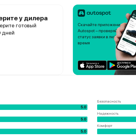
ерите у дилера
ерите готовый
Скачайте приложение
Autospot – проверяйте
0 дней
статус заявки в любое
время
Безопасность
5.0
Надежность
5.0
Комфорт
5.0