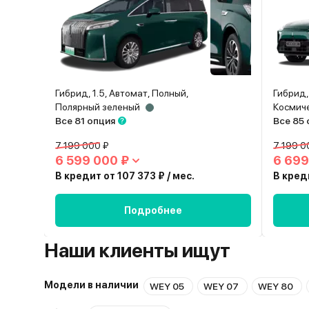
Гибрид, 1.5, Автомат, Полный,
Гибрид,
Полярный зеленый
Космич
Все 81 опция
Все 85
7 199 000 ₽
7 199 0
6 599 000 ₽
6 699
В кредит от 107 373 ₽ / мес.
В креди
Подробнее
Наши клиенты ищут
Модели в наличии
WEY 05
WEY 07
WEY 80