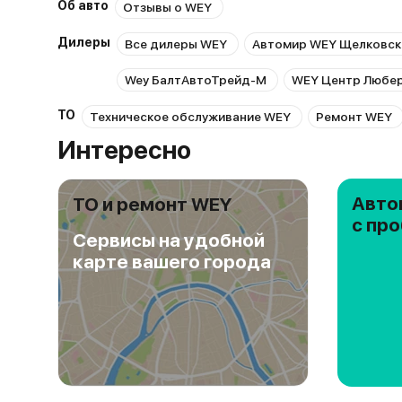
Об авто
Отзывы о WEY
Дилеры
Все дилеры WEY
Автомир WEY Щелковск
Wey БалтАвтоТрейд-М
WEY Центр Любе
ТО
Техническое обслуживание WEY
Ремонт WEY
Интересно
Авто
ТО и ремонт WEY
с пр
Сервисы на удобной
карте вашего города