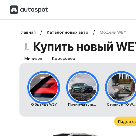
Главная
Каталог новых авто
Модели WEY
Купить новый WE
Минивэн
Кроссовер
О бренде WEY
Преимущества автомобилей WEY
Сервис и ТО WEY
Лидер с