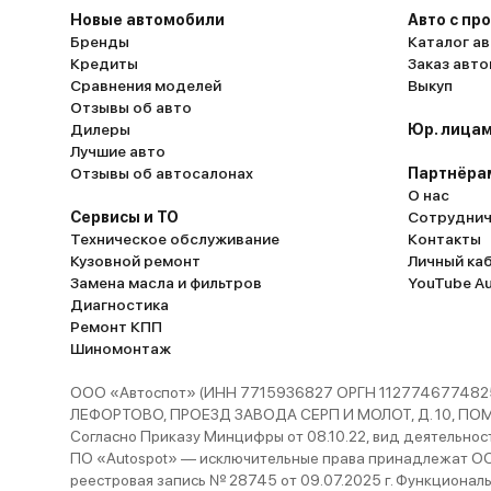
Багажник, на мой взгляд, маловат. Для кру
Новые автомобили
Авто с пр
Бренды
супермаркетного шопинга или одной боль
Каталог ав
Кредиты
Заказ авт
дорожной сумки - это предел. Так же, когд
Сравнения моделей
Выкуп
гибридная батарея почти разряжена, работ
Отзывы об авто
бензинового двигателя становится ощутим
Дилеры
Юр. лицам
появляется вибрация и немного больше шум
Лучшие авто
Отзывы об автосалонах
хотелось бы. А некоторые настройки в циф
Партнёра
О нас
меню, честно говоря, не сразу находишь. Но
Сервисы и ТО
Сотруднич
общем и целом – конечно же это хороший
Техническое обслуживание
Контакты
автомобиль. Такой.. городской кроссовер,
Кузовной ремонт
Личный ка
красивый, в нем приятно находиться. Спра
Замена масла и фильтров
YouTube A
Диагностика
с ролью ежедневного транспорта, плюс пр
Ремонт КПП
дизайн и экономичность, но с некоторыми
Шиномонтаж
компромиссами в виде багажника и шумов
ДВС при низком заряде.
ООО «Автоспот» (ИНН 7715936827 ОРГН 1127746774825
ЛЕФОРТОВО, ПРОЕЗД ЗАВОДА СЕРП И МОЛОТ, Д. 10, ПОМЕЩ
Согласно Приказу Минцифры от 08.10.22, вид деятельности
ПО «Autospot» — исключительные права принадлежат ООО
реестровая запись № 28745 от 09.07.2025 г. Функционал