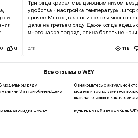
Три ряда кресел с выдвижным низом, везд
а,
удобства - настройка температуры, шторк
рт и
прочее. Места для ног и головы много вез
ения
даже на третьем ряду. Даже когда едешь 
е
много часов подряд, спина болеть не начи
ноги не затекают. Вишенка на торте - люк 
о,
самых дорогих марках. Кто-то, конечно, м
0
0
118
27.11
 с
сказать, что зимой он бесполезен, но зима
е при
круглый год. Спереди вообще блаженство
жиме
большой экран, откуда управлять можно в
Все отзывы о WEY
о
сразу. По периметру машины куча датчико
т
камер. Если говорить точнее - за дорогу м
 В модельном ряду
Ознакомьтесь с актуальной ст
им
переживать, потому что машина поумнее
в наличии 9 автомобилей. Цены
модель и воспользуйтесь возм
включая отзывы и характеристи
водителя будет и подстрахует, если вдруг
стро,
сложный маневр. Багажник тоже имеется, 
симальная скидка может
Купить новый автомобиль
WEY 
т при
довольно большой и вместительный. А еще, с чего
мы с женой вообще не перестаем радоват
овера
это самоочистка салона. Можно вечером
включить ее и машина внутри воздух и