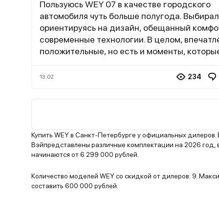
Пользуюсь WEY 07 в качестве городского
автомобиля чуть больше полугода. Выбирал
ориентируясь на дизайн, обещанный комфо
современные технологии. В целом, впечатл
положительные, но есть и моменты, которы
хотелось бы улучшить. Самое приятное в
ежедневной эксплуатации - это, безусловн
234
13.02
комфорт. Подвеска прекрасно справляется
нашими городскими неровностями, в салон
этом очень тихо. Гибридная установка в ре
«город» часто работает на электротяге, чт
добавляет ощущения плавности и помогае
Купить WEY в Санкт-Петербурге у официальных дилеров.
экономить на топливе. Салон нравится сво
Вэйпредставлены различные комплектации на 2026 год, 
начинаются от 6 299 000 рублей.
оформлением - все выглядит современно и
стильно. К большому экрану привыкаешь бы
Количество моделей WEY со скидкой от дилеров: 9. Мак
система с круговым обзором очень выручае
составить 600 000 рублей.
парковке в тесных местах. Места спереди
достаточно, сзади - стандартно для кросс
такого размера. Однако не все идеально.