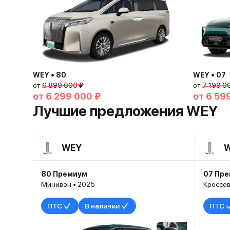
WEY • 80
WEY • 07
от
6 899 000 ₽
от
7 199 0
от
6 299 000 ₽
от
6 59
Лучшие предложения WEY
WEY
80 Премиум
07 Пр
Минивэн • 2025
Кроссов
ПТС
В наличии
ПТС