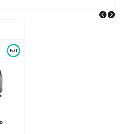
5.0
о