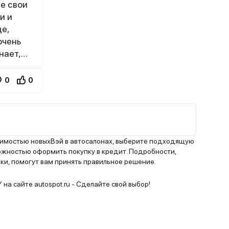
е свои
и и
де,
очень
нает,
как в
ожет
0
0
 ведь не
 +
сем и
в и
ожно не
оимостью новыхВэй в автосалонах, выберите подходящую
ожностью оформить покупку в кредит. Подробности,
ки, помогут вам принять правильное решение.
причем,
на сайте autospot.ru - Сделайте свой выбор!
ься -