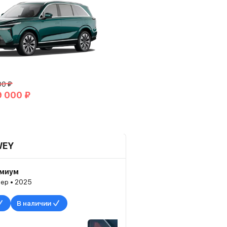
00 ₽
9 000 ₽
WEY
емиум
ер • 2025
В наличии