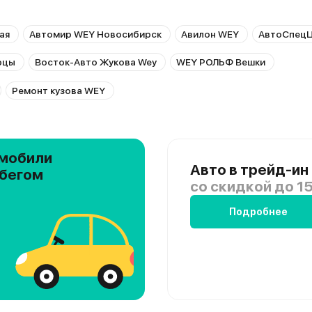
ая
Автомир WEY Новосибирск
Авилон WEY
АвтоСпецЦ
рцы
Восток-Авто Жукова Wey
WEY РОЛЬФ Вешки
Ремонт кузова WEY
мобили
Авто в трейд-ин
обегом
со скидкой
до 15
Подробнее