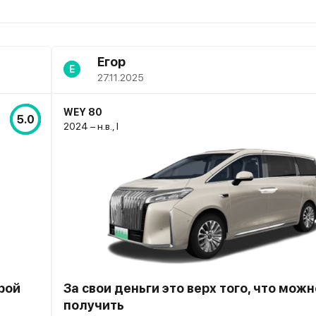
Егор
Е
27.11.2025
WEY 80
5.0
2024 – н.в., I
арой
За свои деньги это верх того, что можн
получить