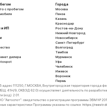
пного
поверхности почистит от всяких бактерий.
обегом
Города
шой
то с пробегом
общем, тут даже нечего добавить – будущ
Москва
омобиля
Пенза
а
наступило.
Казань
а
Краснодар
ой -
 и ИП
Ростов-на-Дону
а, чем
Нижний Новгород
ровом
м
Новосибирск
Санкт-Петербург
 в
ество
Волгоград
Тамбов
бинет дилера
Мурманск
вляется
utospot
Уфа
иятный
Челябинск
Ижевск
Воронеж
атого
Пермь
 адрес 111250, Г.МОСКВА, Внутригородская территория города
. 41Н/9, ОКВЭД 62.0) осуществляет деятельность по разработке 
 (код): 2.01.
 "Автоспот": свидетельство о регистрации программы ЭВМ № 201
ьные характеристики Программы указаны по ссылке:
https://reestr.