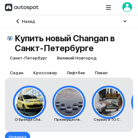
Главная
Назад
Купить новый Changan в
Санкт-Петербурге
Санкт-Петербург
Великий Новгород
Седан
Кроссовер
Лифтбек
Пикап
О бренде Changan
Преимущества автомобилей Changan
Сервис и ТО Changan
К
Новинка