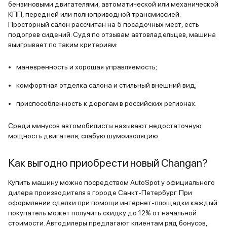
для любой публики, все с кем бы я
Очень понр
бензиновыми двигателями, автоматической или механической
не общался, кто бы не был моим
её аспекты
КПП, передней или полноприводной трансмиссией.
Просторный салон рассчитан на 5 посадочных мест, есть
пассажиром все однозначно
кнопки сам
подогрев сидений. Судя по отзывам автовладельцев, машина
сходятся во мнение, что Changan
для меня э
выигрывает по таким критериям:
UNI - T просто не может не
порадовал
нравится. Внутри - красавчик,
дистанцио
маневренность и хорошая управляемость;
снаружи - красавчик, что ещё
автомобиля
комфортная отделка салона и стильный внешний вид;
нужно человеку? Красота спасёт
особенно в
мир!
видеорегис
приспособленность к дорогам в российских регионах.
полно очен
продуманн
Среди минусов автомобилисты называют недостаточную
как оказал
мощность двигателя, слабую шумоизоляцию.
этого авто
планка нам
Как выгодно приобрести новый Changan?
уровень ко
Купить машину можно посредством AutoSpot у официального
конечно я 
дилера производителя в городе Санкт-Петербург. При
ближайшее
оформлении сделки при помощи интернет-площадки каждый
Changan UNI
покупатель может получить скидку до 12% от начальной
но вот ког
стоимости. Автодилеры предлагают клиентам ряд бонусов,