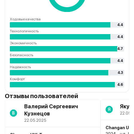
Ходовые качества
4.4
Технологичность
4.4
Экономичность
4.7
Безопасность
4.4
Надежность
4.3
Комфорт
4.6
Отзывы пользователей
Валерий Сергеевич
Якуш
Я
Кузнецов
В
22.05.
22.05.2025
Changan UNI
2024 – н.в., I