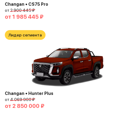
Changan • CS75 Pro
от
2 900 445 ₽
от
1 985 445 ₽
Лидер сегмента
Changan • Hunter Plus
от
4 069 900 ₽
от
2 850 000 ₽