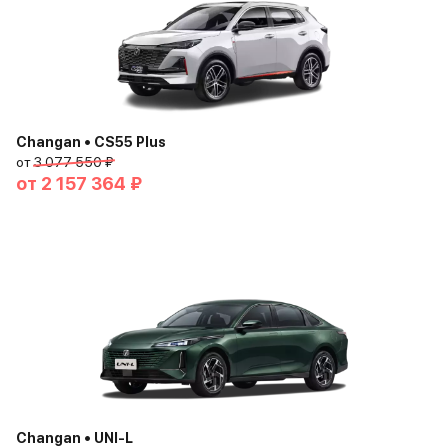
Changan • CS55 Plus
от
3 077 550 ₽
от
2 157 364 ₽
Changan • UNI-L