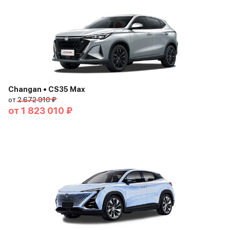
Changan • CS35 Max
от
2 672 910 ₽
от
1 823 010 ₽