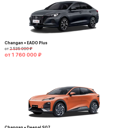
Changan • EADO Plus
от
2 535 000 ₽
от
1 760 000 ₽
Changan • Deepal S07