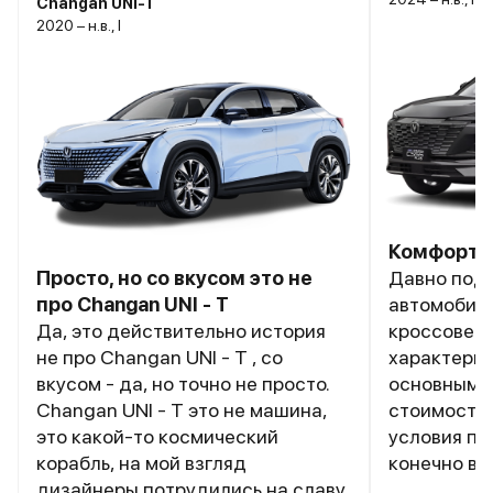
Changan UNI-T
2020 – н.в., I
Комфортн
Просто, но со вкусом это не
Давно под
про Changan UNI - T
автомобиля
Да, это действительно история
кроссоверо
не про Changan UNI - T , со
характерис
вкусом - да, но точно не просто.
основными
Changan UNI - T это не машина,
стоимость 
это какой-то космический
условия по 
корабль, на мой взгляд
конечно вн
дизайнеры потрудились на славу,
данные. Ch