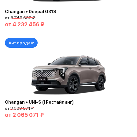
Changan • Deepal G318
от
5 746 656 ₽
от
4 232 456 ₽
Хит продаж
Changan • UNI-S (I Рестайлинг)
от
3 009 971 ₽
от
2 065 071 ₽