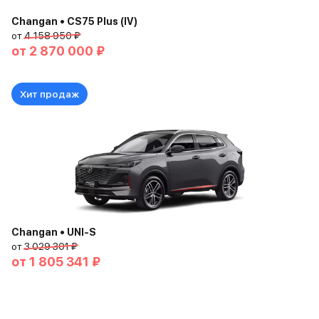
Changan • CS75 Plus (IV)
от
4 158 950 ₽
от
2 870 000 ₽
Хит продаж
Changan • UNI-S
от
3 029 301 ₽
от
1 805 341 ₽