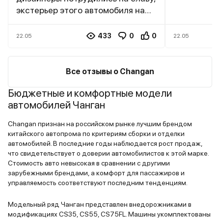
экстерьер этого автомобиля на
подошёл п
столько притягателен, что я
характерис
думаю, только ща один внешний
как нельзя
433
0
0
22.05
22.05
вид приобретёт массу
семье сращ
поклонников и почитателей, мне
автомобиль
реально кажется, что на
вычурный в
Все отзывы о Changan
сегодняшний день, на
притягптел
Бюджетные и комфортные модели
современном рынке, это
без излишес
автомобилей Чанган
единственный автомобиль такого
простеньки
визуального уровня. Все чётко,
вкусом, вн
Changan признан на российском рынке лучшим брендом
все продумано, а те кто считают
исполнено 
китайского автопрома по критериям сборки и отделки
иначе, просто придираются, тут
особенно п
автомобилей. В последние годы наблюдается рост продаж,
даже дело не вкуса и
передние к
что свидетельствует о доверии автомобилистов к этой марке.
предпочтения, а какого
то по спорт
Стоимость авто невысокая в сравнении с другими
зарубежными брендами, а комфорт для пассажиров и
общепринятого стандарта,
сидеть на 
управляемость соответствуют последним тенденциям.
золотое сечение, автомобиль для
мне кажетс
всех, молодых, пожилых, женщин,
кресла, на
Модельный ряд Чанган представлен внедорожниками в
мужчин , мне кажется он реально
приходилос
модификациях CS35, CS55, CS75FL. Машины укомплектованы