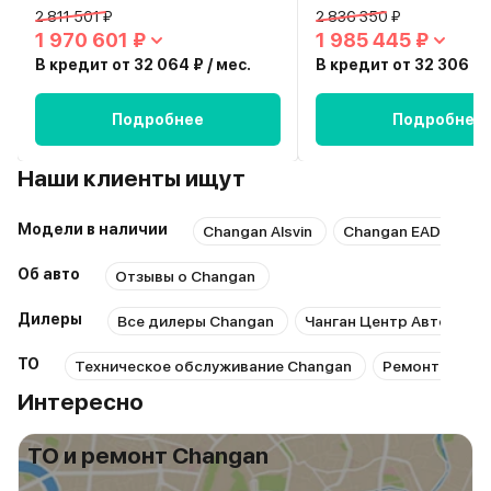
2 811 501 ₽
2 836 350 ₽
1 970 601 ₽
1 985 445 ₽
В кредит от 32 064 ₽ / мес.
В кредит от 32 306 ₽ /
Подробнее
Подробнее
Наши клиенты ищут
Модели в наличии
Changan Alsvin
Changan EADO Plus
Об авто
Отзывы о Changan
Дилеры
Все дилеры Changan
Чанган Центр Автопрод
ТО
Техническое обслуживание Changan
Ремонт Chang
Интересно
ТО и ремонт Changan