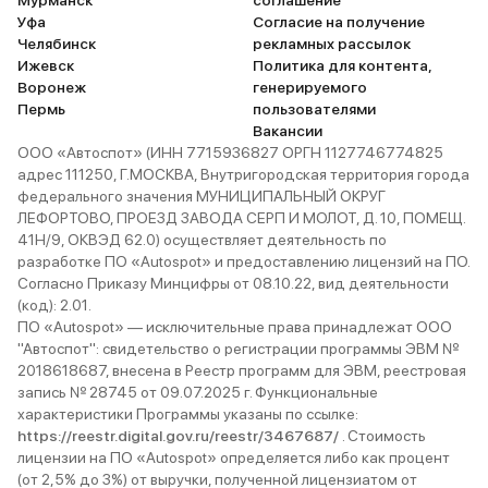
Мурманск
соглашение
Уфа
Согласие на получение
Челябинск
рекламных рассылок
Ижевск
Политика для контента,
Воронеж
генерируемого
Пермь
пользователями
Вакансии
ООО «Автоспот» (ИНН 7715936827 ОРГН 1127746774825
адрес 111250, Г.МОСКВА, Внутригородская территория города
федерального значения МУНИЦИПАЛЬНЫЙ ОКРУГ
ЛЕФОРТОВО, ПРОЕЗД ЗАВОДА СЕРП И МОЛОТ, Д. 10, ПОМЕЩ.
41Н/9, ОКВЭД 62.0) осуществляет деятельность по
разработке ПО «Autospot» и предоставлению лицензий на ПО.
Согласно Приказу Минцифры от 08.10.22, вид деятельности
(код): 2.01.
ПО «Autospot» — исключительные права принадлежат ООО
"Автоспот": свидетельство о регистрации программы ЭВМ №
2018618687, внесена в Реестр программ для ЭВМ, реестровая
запись № 28745 от 09.07.2025 г. Функциональные
характеристики Программы указаны по ссылке:
https://reestr.digital.gov.ru/reestr/3467687/
. Стоимость
лицензии на ПО «Autospot» определяется либо как процент
(от 2,5% до 3%) от выручки, полученной лицензиатом от