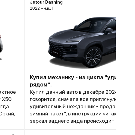
Jetour Dashing
2022 – н.в., I
Купил механику - из цикла "удивител
рядом".
актное
Купил данный авто в декабре 2024 года. 
r X50
говорится, сначала все приглянулось. Пе
огда
удивительный нежданчик - продавец - "
Юркий,
зимний пакет", в инструкции читаю " обог
зеркал заднего вида происходит при вк
 что
обогрева заднего стекла". Зима - зеркал