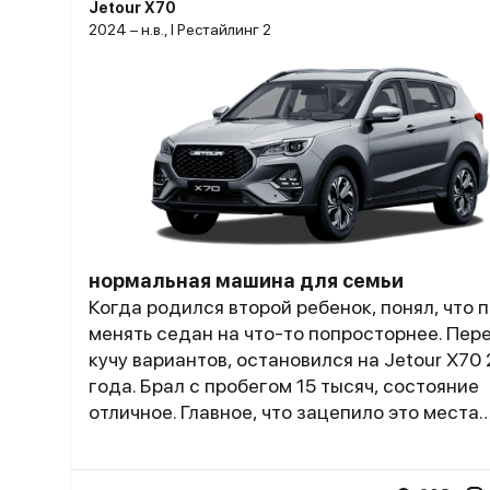
Jetour X70
2024 – н.в., I Рестайлинг 2
нормальная машина для семьи
Когда родился второй ребенок, понял, что 
менять седан на что-то попросторнее. Пер
кучу вариантов, остановился на Jetour X70
года. Брал с пробегом 15 тысяч, состояние
отличное. Главное, что зацепило это места
реально много! Детские кресла встали без
проблем, между ними еще и теща помещает