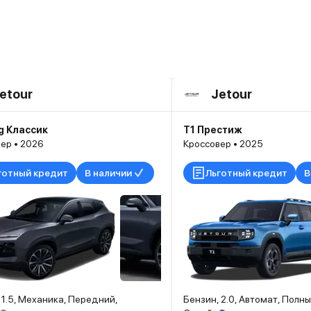
etour
Jetour
g Классик
T1 Престиж
ер • 2026
Кроссовер • 2025
готный кредит
В наличии
Льготный кредит
В
 1.5, Механика, Передний,
Бензин, 2.0, Автомат, Полны