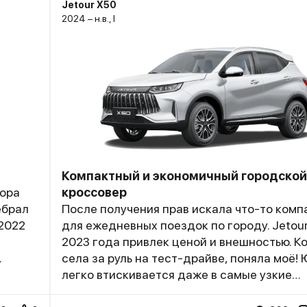
Jetour X50
2024 – н.в., I
Компактный и экономичный городской
пора
кроссовер
ебрал
После получения прав искала что-то комп
 2022
для ежедневных поездок по городу. Jetou
2023 года привлек ценой и внешностью. К
села за руль на тест-драйве, поняла моё! 
легко втискивается даже в самые узкие
ся. В
парковочные места возле офиса. Удивило,