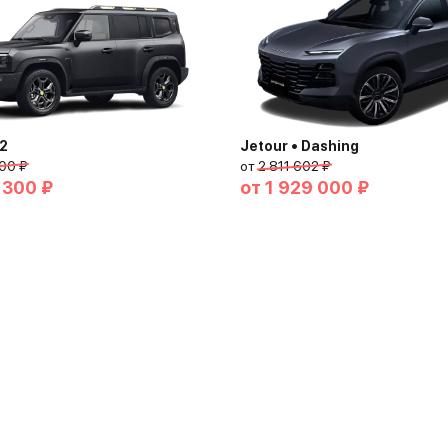
T2
Jetour • Dashing
00 ₽
от
2 811 602 ₽
 300 ₽
от
1 929 000 ₽