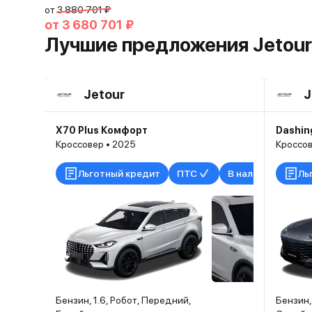
от
3 880 701 ₽
от
3 680 701 ₽
Лучшие предложения Jetour
Jetour
J
X70 Plus Комфорт
Dashin
Кроссовер • 2025
Кроссов
Льготный кредит
ПТС
В наличии
Ль
Бензин, 1.6, Робот, Передний,
Бензин,