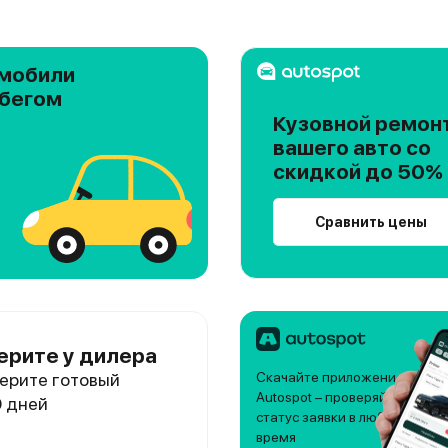
мобили
обегом
Кузовной ремон
вашего авто со
скидкой до 50%
Сравнить цены
ерите у дилера
ерите готовый
Скачайте приложение
Autospot – проверяйте
0 дней
статус заявки в любое
время