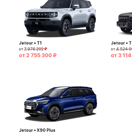
Jetour • T1
Jetour • 
от
3 976 202 ₽
от
4 524 0
от
2 755 300 ₽
от
3 114
Jetour • X90 Plus