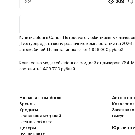
багажник влезают две коляски, сумки и ещ
208
6.07
остается место. Турбомотор 1.5 тянет непл
даже с полной загрузкой, хотя на обгонах 
хочется больше мощности. На дачу ездим
регулярно, подвеска справляется с грунто
нормально. Из минусов пластик в салоне м
Купить Jetour в Санкт-Петербурге у официальных дилеро
дубовый, да и мультимедиа тормозит при
Джетурпредставлены различные комплектации на 2026 го
автомобилей. Цены начинаются от 1 929 000 рублей.
подключении телефона. Для семьи с детьми
что надо.
Количество моделей Jetour со скидкой от дилеров: 764.
составить 1 409 700 рублей.
Новые автомобили
Авто с пр
Бренды
Каталог ав
Кредиты
Заказ авт
Сравнения моделей
Выкуп
Отзывы об авто
Дилеры
Юр. лицам
Лучшие авто