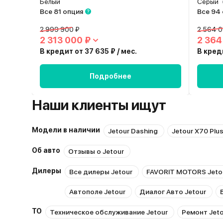
Белый
Серый
Все 81 опция
Все 94
2 999 900 ₽
2 564 0
2 313 000 ₽
2 364
В кредит от 37 635 ₽ / мес.
В креди
Подробнее
Наши клиенты ищут
Модели в наличии
Jetour Dashing
Jetour X70 Plu
Об авто
Отзывы о Jetour
Дилеры
Все дилеры Jetour
FAVORIT MOTORS Jeto
Автополе Jetour
Диалог Авто Jetour
ТО
Техническое обслуживание Jetour
Ремонт Jeto