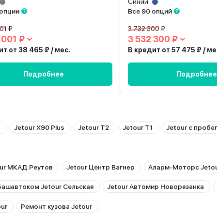
Синий
 опции
Все 90 опций
01 ₽
3 732 300 ₽
 001 ₽
3 532 300 ₽
т от 38 465 ₽ / мес.
В кредит от 57 475 ₽ / ме
Подробнее
Подробнее
s
Jetour X90 Plus
Jetour T2
Jetour T1
Jetour с пробе
ur МКАД Реутов
Jetour Центр Вагнер
Аларм-Моторс Jeto
Башавтоком Jetour Сельская
Jetour Автомир Новорязанка
ur
Ремонт кузова Jetour