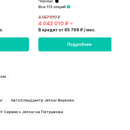
Черный
Все 113 опций
4 157 010 ₽
4 042 010 ₽
с.
В кредит от 65 768 ₽ / мес.
Подробнее
гом
ur
АвтоСпецЦентр Jetour Внуково
У Сервис+ Jetour на Петушкова