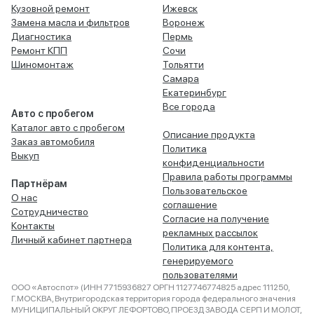
Кузовной ремонт
Ижевск
Замена масла и фильтров
Воронеж
Диагностика
Пермь
Ремонт КПП
Сочи
Шиномонтаж
Тольятти
Самара
Екатеринбург
Все города
Авто с пробегом
Каталог авто с пробегом
Описание продукта
Заказ автомобиля
Политика
Выкуп
конфиденциальности
Правила работы программы
Партнёрам
Пользовательское
О нас
соглашение
Сотрудничество
Согласие на получение
Контакты
рекламных рассылок
Личный кабинет партнера
Политика для контента,
генерируемого
пользователями
ООО «Автоспот» (ИНН 7715936827 ОРГН 1127746774825 адрес 111250,
Г.МОСКВА, Внутригородская территория города федерального значения
МУНИЦИПАЛЬНЫЙ ОКРУГ ЛЕФОРТОВО, ПРОЕЗД ЗАВОДА СЕРП И МОЛОТ,