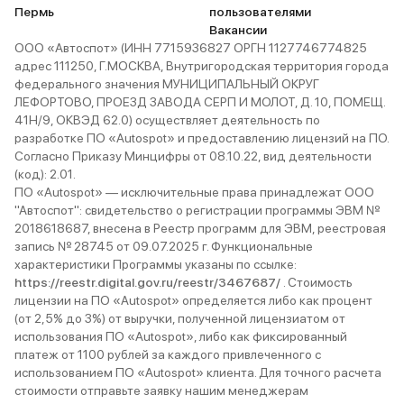
Пермь
пользователями
Вакансии
ООО «Автоспот» (ИНН 7715936827 ОРГН 1127746774825
адрес 111250, Г.МОСКВА, Внутригородская территория города
федерального значения МУНИЦИПАЛЬНЫЙ ОКРУГ
ЛЕФОРТОВО, ПРОЕЗД ЗАВОДА СЕРП И МОЛОТ, Д. 10, ПОМЕЩ.
41Н/9, ОКВЭД 62.0) осуществляет деятельность по
разработке ПО «Autospot» и предоставлению лицензий на ПО.
Согласно Приказу Минцифры от 08.10.22, вид деятельности
(код): 2.01.
ПО «Autospot» — исключительные права принадлежат ООО
"Автоспот": свидетельство о регистрации программы ЭВМ №
2018618687, внесена в Реестр программ для ЭВМ, реестровая
запись № 28745 от 09.07.2025 г. Функциональные
характеристики Программы указаны по ссылке:
https://reestr.digital.gov.ru/reestr/3467687/
. Стоимость
лицензии на ПО «Autospot» определяется либо как процент
(от 2,5% до 3%) от выручки, полученной лицензиатом от
использования ПО «Autospot», либо как фиксированный
платеж от 1100 рублей за каждого привлеченного с
использованием ПО «Autospot» клиента. Для точного расчета
стоимости отправьте заявку нашим менеджерам