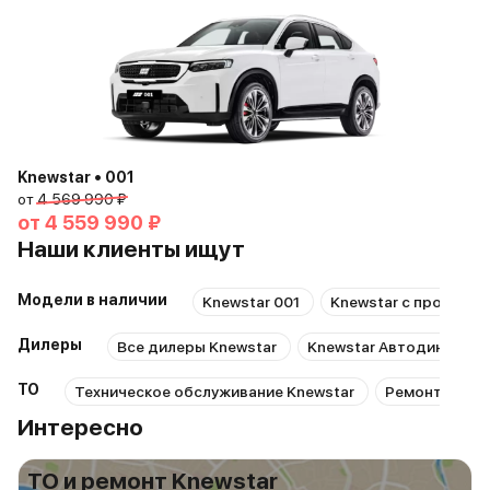
Knewstar • 001
от
4 569 990 ₽
от
4 559 990 ₽
Наши клиенты ищут
Модели в наличии
Knewstar 001
Knewstar с пробегом
Дилеры
Все дилеры Knewstar
Knewstar Автодин-Кама
ТО
Техническое обслуживание Knewstar
Ремонт Knews
Интересно
ТО и ремонт Knewstar